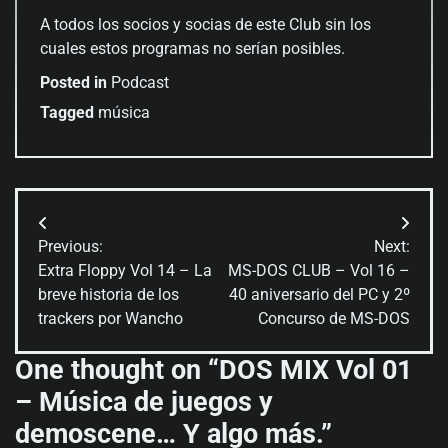
A todos los socios y socias de este Club sin los
cuales estos programas no serían posibles.
Posted in
Podcast
Tagged
música
Navegación
Previous:
Next:
de
Extra Floppy Vol 14 – La
MS-DOS CLUB – Vol 16 –
breve historia de los
40 aniversario del PC y 2º
entradas
trackers por Wancho
Concurso de MS-DOS
One thought on “
DOS MIX Vol 01
– Música de juegos y
demoscene… Y algo más.
”