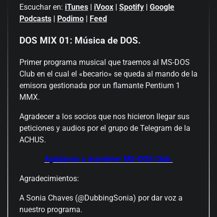
Escuchar en:
iTunes
|
iVoox
|
Spotify
|
Google
Podcasts
|
Podimo
|
Feed
DOS MIX 01: Música de DOS.
Primer programa musical que traemos al MS-DOS
Club en el cual el «becario» se queda al mando de la
emisora gestionada por un flamante Pentium 1
MMX.
Agradecer a los socios que nos hicieron llegar sus
peticiones y audios por el grupo de Telegram de la
ACHUS.
Ayúdanos a mantener MS-DOS Club.
Agradecimientos:
A Sonia Chaves (@DubbingSonia) por dar voz a
nuestro programa.