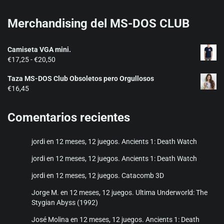
Merchandising del MS-DOS CLUB
Camiseta VGA mini.
Rango
€
17,25
-
€
20,50
de
Taza MS-DOS Club Obsoletos pero Orgullosos
precios:
€
16,45
desde
€17,25
hasta
Comentarios recientes
€20,50
jordi
en
12 meses, 12 juegos. Ancients 1: Death Watch
jordi
en
12 meses, 12 juegos. Ancients 1: Death Watch
jordi
en
12 meses, 12 juegos. Catacomb 3D
Jorge M.
en
12 meses, 12 juegos. Ultima Underworld: The
Stygian Abyss (1992)
José Molina
en
12 meses, 12 juegos. Ancients 1: Death