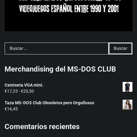
Buscar:
Merchandising del MS-DOS CLUB
Camiseta VGA mini.
Rango
€
17,25
-
€
20,50
de
Taza MS-DOS Club Obsoletos pero Orgullosos
precios:
€
16,45
desde
€17,25
hasta
Comentarios recientes
€20,50