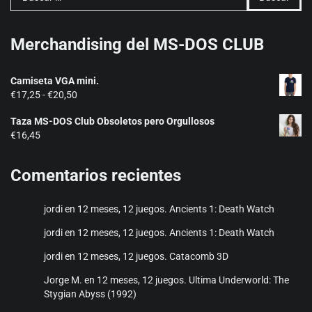
Merchandising del MS-DOS CLUB
Camiseta VGA mini.
Rango
€
17,25
-
€
20,50
de
Taza MS-DOS Club Obsoletos pero Orgullosos
precios:
€
16,45
desde
€17,25
hasta
Comentarios recientes
€20,50
jordi
en
12 meses, 12 juegos. Ancients 1: Death Watch
jordi
en
12 meses, 12 juegos. Ancients 1: Death Watch
jordi
en
12 meses, 12 juegos. Catacomb 3D
Jorge M.
en
12 meses, 12 juegos. Ultima Underworld: The
Stygian Abyss (1992)