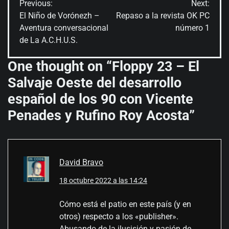
Previous:
Next:
de
El Niño de Vorónezh –
Repaso a la revista OK PC
Aventura conversacional
número 1
entradas
de La A.C.H.U.S.
One thought on “
Floppy 23 – El
Salvaje Oeste del desarrollo
español de los 90 con Vicente
Penades y Rufino Roy Acosta
”
David Bravo
18 octubre 2022 a las 14:24
Cómo está el patio en este país (y en
otros) respecto a los «publisher».
Abusando de la ilusisión y pasión de