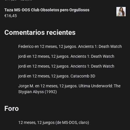
de
Taza MS-DOS Club Obsoletos pero Orgullosos
precios:
€
16,45
desde
€17,25
hasta
Comentarios recientes
€20,50
Federico
en
12 meses, 12 juegos. Ancients 1: Death Watch
jordi
en
12 meses, 12 juegos. Ancients 1: Death Watch
jordi
en
12 meses, 12 juegos. Ancients 1: Death Watch
jordi
en
12 meses, 12 juegos. Catacomb 3D
Jorge M.
en
12 meses, 12 juegos. Ultima Underworld: The
Stygian Abyss (1992)
Foro
12 meses, 12 juegos (de MS-DOS, claro)