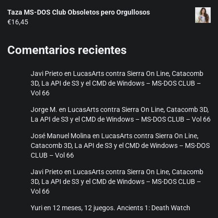
de
Taza MS-DOS Club Obsoletos pero Orgullosos
precios:
€
16,45
desde
€17,25
hasta
Comentarios recientes
€20,50
Javi Prieto
en
LucasArts contra Sierra On Line, Catacomb
3D, La API de S3 y el CMD de Windows – MS-DOS CLUB –
Vol 66
Jorge M.
en
LucasArts contra Sierra On Line, Catacomb 3D,
La API de S3 y el CMD de Windows – MS-DOS CLUB – Vol 66
José Manuel Molina
en
LucasArts contra Sierra On Line,
Catacomb 3D, La API de S3 y el CMD de Windows – MS-DOS
CLUB – Vol 66
Javi Prieto
en
LucasArts contra Sierra On Line, Catacomb
3D, La API de S3 y el CMD de Windows – MS-DOS CLUB –
Vol 66
Yuri
en
12 meses, 12 juegos. Ancients 1: Death Watch