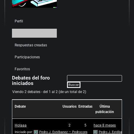
Perfil
Debates iniciados
Respuestas creadas
Participaciones
Favoritos
Debates del foro
iniciados
Viendo 2 debates - del 1 al 2 (de un total de 2)
Debate
Usuarios
Entradas
Última
publicación
Holaaa
2
5
hace 8 meses
Iniciado por:
Pedro J. Estébanez — Pedrocorp
Pedro J. Estébanez — P