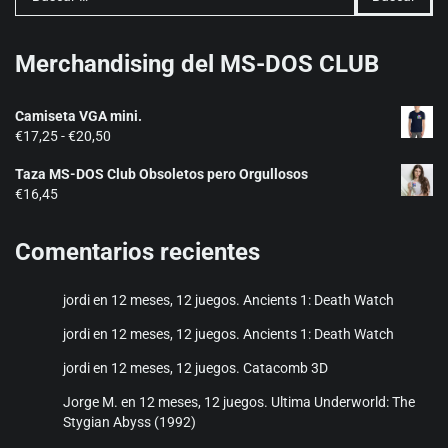
Merchandising del MS-DOS CLUB
Camiseta VGA mini.
Rango
€
17,25
-
€
20,50
de
Taza MS-DOS Club Obsoletos pero Orgullosos
precios:
€
16,45
desde
€17,25
hasta
Comentarios recientes
€20,50
jordi
en
12 meses, 12 juegos. Ancients 1: Death Watch
jordi
en
12 meses, 12 juegos. Ancients 1: Death Watch
jordi
en
12 meses, 12 juegos. Catacomb 3D
Jorge M.
en
12 meses, 12 juegos. Ultima Underworld: The
Stygian Abyss (1992)