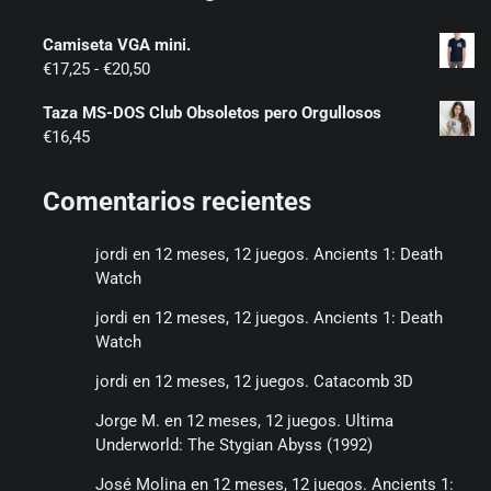
Camiseta VGA mini.
Rango
€
17,25
-
€
20,50
de
Taza MS-DOS Club Obsoletos pero Orgullosos
precios:
€
16,45
desde
€17,25
hasta
Comentarios recientes
€20,50
jordi
en
12 meses, 12 juegos. Ancients 1: Death
Watch
jordi
en
12 meses, 12 juegos. Ancients 1: Death
Watch
jordi
en
12 meses, 12 juegos. Catacomb 3D
Jorge M.
en
12 meses, 12 juegos. Ultima
Underworld: The Stygian Abyss (1992)
José Molina
en
12 meses, 12 juegos. Ancients 1: