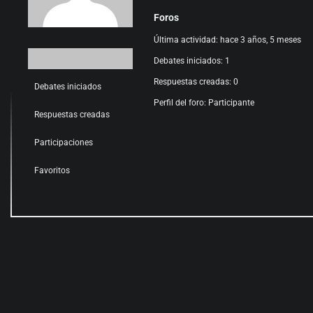
Foros
Última actividad: hace 3 años, 5 meses
Perfil
Debates iniciados: 1
Respuestas creadas: 0
Debates iniciados
Perfil del foro: Participante
Respuestas creadas
Participaciones
Favoritos