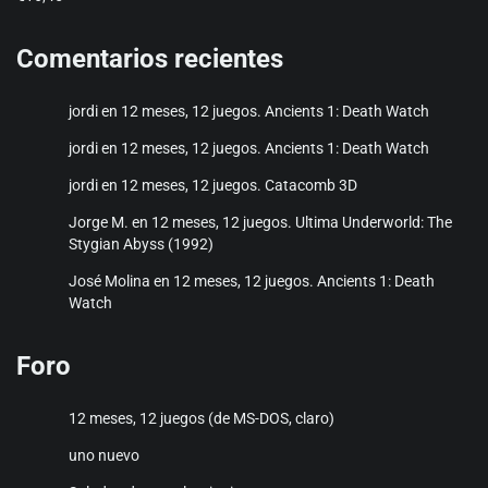
€17,25
hasta
Comentarios recientes
€20,50
jordi
en
12 meses, 12 juegos. Ancients 1: Death Watch
jordi
en
12 meses, 12 juegos. Ancients 1: Death Watch
jordi
en
12 meses, 12 juegos. Catacomb 3D
Jorge M.
en
12 meses, 12 juegos. Ultima Underworld: The
Stygian Abyss (1992)
José Molina
en
12 meses, 12 juegos. Ancients 1: Death
Watch
Foro
12 meses, 12 juegos (de MS-DOS, claro)
uno nuevo