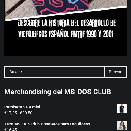
Buscar:
Merchandising del MS-DOS CLUB
Camiseta VGA mini.
Rango
€
17,25
-
€
20,50
de
Taza MS-DOS Club Obsoletos pero Orgullosos
precios:
€
16,45
desde