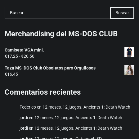
Buscar:
Merchandising del MS-DOS CLUB
Camiseta VGA mini.
Rango
€
17,25
-
€
20,50
de
Taza MS-DOS Club Obsoletos pero Orgullosos
precios:
€
16,45
desde
€17,25
hasta
Comentarios recientes
€20,50
Federico
en
12 meses, 12 juegos. Ancients 1: Death Watch
jordi
en
12 meses, 12 juegos. Ancients 1: Death Watch
jordi
en
12 meses, 12 juegos. Ancients 1: Death Watch
jordi
en
12 meses, 12 juegos. Catacomb 3D