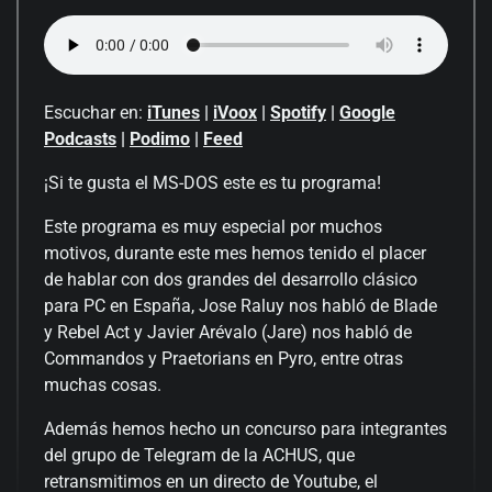
Escuchar en:
iTunes
|
iVoox
|
Spotify
|
Google
Podcasts
|
Podimo
|
Feed
¡Si te gusta el MS-DOS este es tu programa!
Este programa es muy especial por muchos
motivos, durante este mes hemos tenido el placer
de hablar con dos grandes del desarrollo clásico
para PC en España, Jose Raluy nos habló de Blade
y Rebel Act y Javier Arévalo (Jare) nos habló de
Commandos y Praetorians en Pyro, entre otras
muchas cosas.
Además hemos hecho un concurso para integrantes
del grupo de Telegram de la ACHUS, que
retransmitimos en un directo de Youtube, el