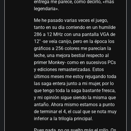
entrega me parece, como decirlo, «más
legendaria».
Me he pasado varias veces el juego,
tanto en su día corriendo en un humilde
286 a 12 MHz con una pantalla VGA de
12″ -se veía canijo, pero en la época los
gráficos a 256 colores me parecían la
leche, una mejora bestial respecto al
primer Monkey- como en sucesivos PCs
y ediciones remasterizadas. Estos
últimos meses me estoy rejugando toda
las saga entera junto a mi mujer, por lo
que tengo toda la saga bastante fresca,
y mi opinión sigue siendo la misma que
antaño. Ahora mismo estamos a punto
de terminar el 4, el cual que se nota muy
inferior a la trilogía principal.
Pues nada, no os suelto más el rollo. Os