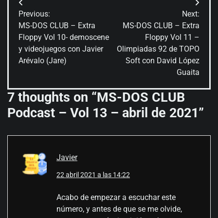
Navegación
Previous:
Next:
de
MS-DOS CLUB – Extra
MS-DOS CLUB – Extra
Floppy Vol 10- demoscene
Floppy Vol 11 –
entradas
y videojuegos con Javier
Olimpiadas 92 de TOPO
Arévalo (Jare)
Soft con David López
Guaita
7 thoughts on “
MS-DOS CLUB
Podcast – Vol 13 – abril de 2021
”
Javier
22 abril 2021 a las 14:22
Acabo de empezar a escuchar este
número, y antes de que se me olvide,