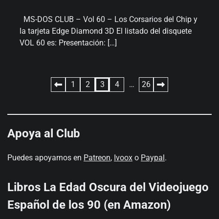
MS-DOS CLUB – Vol 60 – Los Corsarios del Chip y
la tarjeta Edge Diamond 3D El listado del disquete
VOL 60 es: Presentación: […]
Paginación
1
2
3
4
…
26
de
entradas
Apoya al Club
Puedes apoyarnos en
Patreon
,
Ivoox
o
Paypal
.
Libros La Edad Oscura del Videojuego
Español de los 90 (en Amazon)