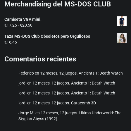
Merchandising del MS-DOS CLUB
Camiseta VGA mini.
Rango
€
17,25
-
€
20,50
de
Taza MS-DOS Club Obsoletos pero Orgullosos
precios:
€
16,45
desde
€17,25
hasta
Comentarios recientes
€20,50
Federico
en
12 meses, 12 juegos. Ancients 1: Death Watch
jordi
en
12 meses, 12 juegos. Ancients 1: Death Watch
jordi
en
12 meses, 12 juegos. Ancients 1: Death Watch
jordi
en
12 meses, 12 juegos. Catacomb 3D
Jorge M.
en
12 meses, 12 juegos. Ultima Underworld: The
Stygian Abyss (1992)