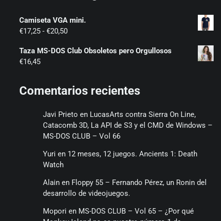
Camiseta VGA mini.
Rango
€
17,25
-
€
20,50
de
Taza MS-DOS Club Obsoletos pero Orgullosos
precios:
€
16,45
desde
€17,25
hasta
Comentarios recientes
€20,50
Javi Prieto
en
LucasArts contra Sierra On Line,
Catacomb 3D, La API de S3 y el CMD de Windows –
MS-DOS CLUB – Vol 66
Yuri
en
12 meses, 12 juegos. Ancients 1: Death
Watch
Alain
en
Floppy 55 – Fernando Pérez, un Ronin del
desarrollo de videojuegos.
Mopori
en
MS-DOS CLUB – Vol 65 – ¿Por qué