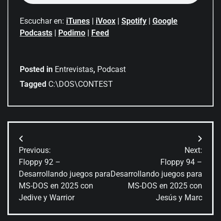
Escuchar en:
iTunes
|
iVoox
|
Spotify
|
Google
Podcasts
|
Podimo
|
Feed
Posted in
Entrevistas
,
Podcast
Tagged
C:\DOS\CONTEST
Navegación
Previous:
Next:
de
Floppy 92 –
Floppy 94 –
Desarrollando juegos para
Desarrollando juegos para
entradas
MS-DOS en 2025 con
MS-DOS en 2025 con
Jedive y Warrior
Jesús y Marc