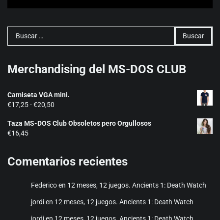
Buscar:
Merchandising del MS-DOS CLUB
Camiseta VGA mini.
Rango
€
17,25
-
€
20,50
de
Taza MS-DOS Club Obsoletos pero Orgullosos
precios:
€
16,45
desde
€17,25
hasta
Comentarios recientes
€20,50
Federico
en
12 meses, 12 juegos. Ancients 1: Death Watch
jordi
en
12 meses, 12 juegos. Ancients 1: Death Watch
jordi
en
12 meses, 12 juegos. Ancients 1: Death Watch