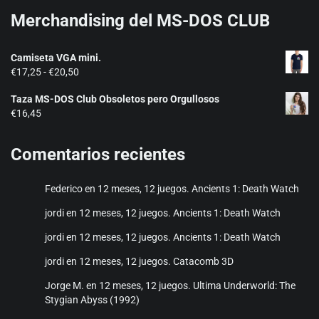
Merchandising del MS-DOS CLUB
Camiseta VGA mini.
Rango
€
17,25
-
€
20,50
de
Taza MS-DOS Club Obsoletos pero Orgullosos
precios:
€
16,45
desde
€17,25
hasta
Comentarios recientes
€20,50
Federico
en
12 meses, 12 juegos. Ancients 1: Death Watch
jordi
en
12 meses, 12 juegos. Ancients 1: Death Watch
jordi
en
12 meses, 12 juegos. Ancients 1: Death Watch
jordi
en
12 meses, 12 juegos. Catacomb 3D
Jorge M.
en
12 meses, 12 juegos. Ultima Underworld: The
Stygian Abyss (1992)