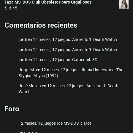
Taza MS-DOS Club Obsoletos pero Orgullosos
precios:
€
16,45
desde
€17,25
hasta
Comentarios recientes
€20,50
jordi
en
12 meses, 12 juegos. Ancients 1: Death Watch
jordi
en
12 meses, 12 juegos. Ancients 1: Death Watch
jordi
en
12 meses, 12 juegos. Catacomb 3D
Jorge M.
en
12 meses, 12 juegos. Ultima Underworld: The
Stygian Abyss (1992)
José Molina
en
12 meses, 12 juegos. Ancients 1: Death
Watch
Foro
12 meses, 12 juegos (de MS-DOS, claro)