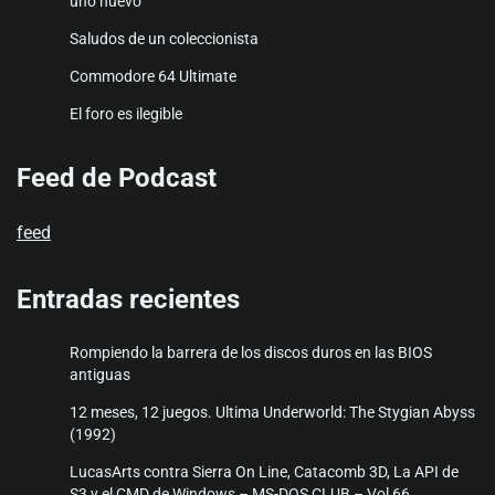
uno nuevo
Saludos de un coleccionista
Commodore 64 Ultimate
El foro es ilegible
Feed de Podcast
feed
Entradas recientes
Rompiendo la barrera de los discos duros en las BIOS
antiguas
12 meses, 12 juegos. Ultima Underworld: The Stygian Abyss
(1992)
LucasArts contra Sierra On Line, Catacomb 3D, La API de
S3 y el CMD de Windows – MS-DOS CLUB – Vol 66