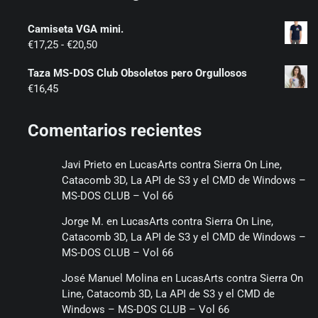
Camiseta VGA mini.
Rango
€
17,25
-
€
20,50
de
Taza MS-DOS Club Obsoletos pero Orgullosos
precios:
€
16,45
desde
€17,25
hasta
Comentarios recientes
€20,50
Javi Prieto
en
LucasArts contra Sierra On Line,
Catacomb 3D, La API de S3 y el CMD de Windows –
MS-DOS CLUB – Vol 66
Jorge M.
en
LucasArts contra Sierra On Line,
Catacomb 3D, La API de S3 y el CMD de Windows –
MS-DOS CLUB – Vol 66
José Manuel Molina
en
LucasArts contra Sierra On
Line, Catacomb 3D, La API de S3 y el CMD de
Windows – MS-DOS CLUB – Vol 66