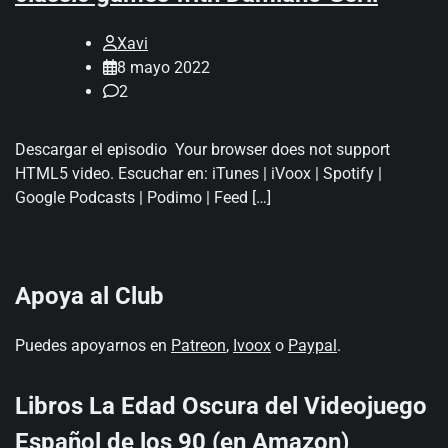
Xavi
8 mayo 2022
2
Descargar el episodio Your browser does not support
HTML5 video. Escuchar en: iTunes | iVoox | Spotify |
Google Podcasts | Podimo | Feed […]
Apoya al Club
Puedes apoyarnos en
Patreon
,
Ivoox
o
Paypal
.
Libros La Edad Oscura del Videojuego
Español de los 90 (en Amazon)