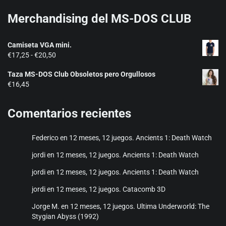
Merchandising del MS-DOS CLUB
Camiseta VGA mini.
Rango
€
17,25
-
€
20,50
de
Taza MS-DOS Club Obsoletos pero Orgullosos
precios:
€
16,45
desde
€17,25
hasta
Comentarios recientes
€20,50
Federico
en
12 meses, 12 juegos. Ancients 1: Death Watch
jordi
en
12 meses, 12 juegos. Ancients 1: Death Watch
jordi
en
12 meses, 12 juegos. Ancients 1: Death Watch
jordi
en
12 meses, 12 juegos. Catacomb 3D
Jorge M.
en
12 meses, 12 juegos. Ultima Underworld: The
Stygian Abyss (1992)