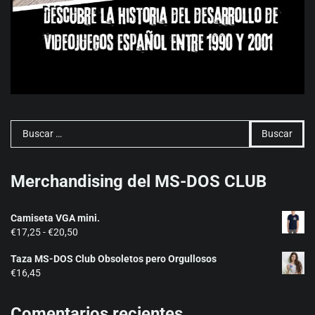
Buscar:
Merchandising del MS-DOS CLUB
Camiseta VGA mini.
Rango
€
17,25
-
€
20,50
de
Taza MS-DOS Club Obsoletos pero Orgullosos
precios:
€
16,45
desde
€17,25
hasta
Comentarios recientes