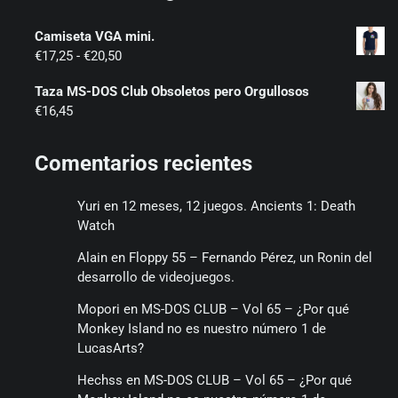
Camiseta VGA mini.
Rango
€
17,25
-
€
20,50
de
Taza MS-DOS Club Obsoletos pero Orgullosos
precios:
€
16,45
desde
€17,25
hasta
Comentarios recientes
€20,50
Yuri
en
12 meses, 12 juegos. Ancients 1: Death
Watch
Alain
en
Floppy 55 – Fernando Pérez, un Ronin del
desarrollo de videojuegos.
Mopori
en
MS-DOS CLUB – Vol 65 – ¿Por qué
Monkey Island no es nuestro número 1 de
LucasArts?
Hechss
en
MS-DOS CLUB – Vol 65 – ¿Por qué