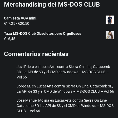
Merchandising del MS-DOS CLUB
Camiseta VGA mini.
Rango
€
17,25
-
€
20,50
de
Taza MS-DOS Club Obsoletos pero Orgullosos
precios:
€
16,45
desde
€17,25
hasta
Comentarios recientes
€20,50
Javi Prieto
en
LucasArts contra Sierra On Line, Catacomb
3D, La API de S3 y el CMD de Windows – MS-DOS CLUB –
Vol 66
Jorge M.
en
LucasArts contra Sierra On Line, Catacomb 3D,
La API de S3 y el CMD de Windows – MS-DOS CLUB – Vol 66
José Manuel Molina
en
LucasArts contra Sierra On Line,
Catacomb 3D, La API de S3 y el CMD de Windows – MS-DOS
CLUB – Vol 66