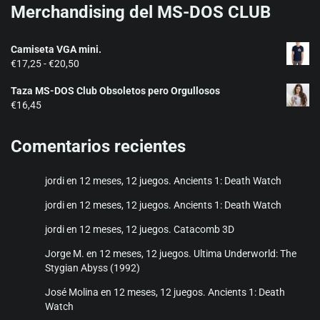
Merchandising del MS-DOS CLUB
Camiseta VGA mini.
Rango
€
17,25
-
€
20,50
de
Taza MS-DOS Club Obsoletos pero Orgullosos
precios:
€
16,45
desde
€17,25
hasta
Comentarios recientes
€20,50
jordi
en
12 meses, 12 juegos. Ancients 1: Death Watch
jordi
en
12 meses, 12 juegos. Ancients 1: Death Watch
jordi
en
12 meses, 12 juegos. Catacomb 3D
Jorge M.
en
12 meses, 12 juegos. Ultima Underworld: The
Stygian Abyss (1992)
José Molina
en
12 meses, 12 juegos. Ancients 1: Death
Watch