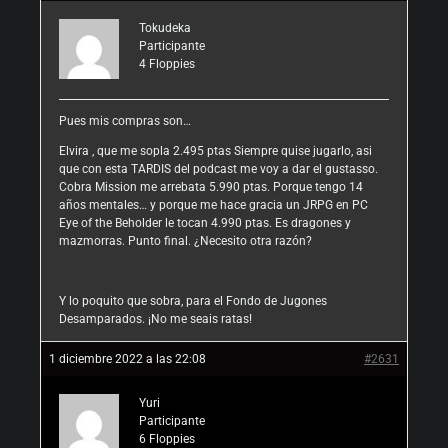
Tokudeka
Participante
4
Floppies
Pues mis compras son…
Elvira , que me sopla 2.495 ptas Siempre quise jugarlo, asi
que con esta TARDIS del podcast me voy a dar el gustasso.
Cobra Mission me arrebata 5.990 ptas. Porque tengo 14
años mentales… y porque me hace gracia un JRPG en PC
Eye of the Beholder le tocan 4.990 ptas. Es dragones y
mazmorras. Punto final. ¿Necesito otra razón?
Y lo poquito que sobra, para el Fondo de Jugones
Desamparados. ¡No me seais ratas!
1 diciembre 2022 a las 22:08
#2631
Yuri
Participante
6
Floppies