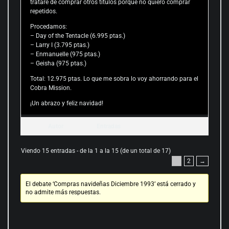
trataré de comprar otros títulos porque no quiero comprar
repetidos.
Procedamos:
– Day of the Tentacle (6.995 ptas.)
– Larry I (3.795 ptas.)
– Enmanuelle (975 ptas.)
– Geisha (975 ptas.)
Total: 12.975 ptas. Lo que me sobra lo voy ahorrando para el
Cobra Mission.
¡Un abrazo y feliz navidad!
Autor
Entradas
Viendo 15 entradas - de la 1 a la 15 (de un total de 17)
1
2
→
El debate ‘Compras navideñas Diciembre 1993’ está cerrado y
no admite más respuestas.