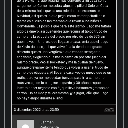
de la PCManía, que llegaría muy contento a mi casa con un
cargamento. Como me sobra algo, me pillo el Solo en Casa
de la misma hoja, que es una mierda pero estamos en
Navidad, así que es lo que pega, como comer peladillas o
fijarse en el culo de las mamás que llevan a los niños a
Cortylandia. Es posible que para este último juego me faltara
algo de dinero, así que tendré que recurrir al típico truco de
cambiarle la etiqueta del precio por otro de los de 975 sin
que me vean. Una vez que llegase a casa, vería que el juego
de Kevin da asco, así que volvería a la tienda indignado
diciendo que es una vergüenza que vendan semejante
engendro, exigiendo que me lo cambien por otro juego del
mismo precio. Veo el Rocketeer y me la cuelan de nuevo,
aunque previamente he tenido que volver a usar el truco del
cambio de etiquetas. Al llegar a casa, veo de nuevo que es un
truño, pero ya no me quedan fuerzas para ir a cambiarlo
más veces, con lo cual, me lo quedo, y 30 años después
intento hacer negocio con él, que lleva bastantes gramos de
cartón. Un saludo y felices fiestas, ¡y a jugar, leñe, que luego
no hay tiempo durante el año!
3 diciembre 2022 a las 23:50
#2673
juanman
Participante