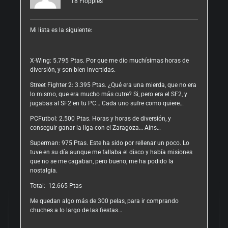
18
Floppies
Mi lista es la siguiente:
X-Wing: 5.795 Ptas. Por que me dio muchísimas horas de
diversión, y son bien invertidas.
Street Fighter 2: 3.395 Ptas. ¿Qué era una mierda, que no era
lo mismo, que era mucho más cutre? Si, pero era el SF2, y
jugabas al SF2 en tu PC… Cada uno sufre como quiere…
PCFutbol: 2.500 Ptas. Horas y horas de diversión, y
conseguir ganar la liga con el Zaragoza… Ains…
Superman: 975 Ptas. Este ha sido por rellenar un poco. Lo
tuve en su día aunque me fallaba el disco y había misiones
que no se me cagaban, pero bueno, me ha podido la
nostalgia.
Total: 12.665 Ptas
Me quedan algo más de 300 pelas, para ir comprando
chuches a lo largo de las fiestas…