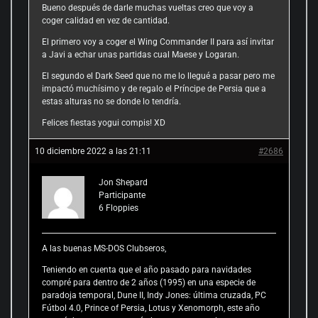
Bueno después de darle muchas vueltas creo que voy a
coger calidad en vez de cantidad.
El primero voy a coger el Wing Commander II para así invitar
a Javi a echar unas partidas cual Maese y Logaran.
El segundo el Dark Seed que no me lo llegué a pasar pero me
impactó muchísimo y de regalo el Príncipe de Persia que a
estas alturas no se donde lo tendría.
Felices fiestas yogui compis! XD
10 diciembre 2022 a las 21:11
#2686
Jon Shepard
Participante
6
Floppies
A las buenas MS-DOS Clubseros,
Teniendo en cuenta que el año pasado para navidades
compré para dentro de 2 años (1995) en una especie de
paradoja temporal, Dune II, Indy Jones: última cruzada, PC
Fútbol 4.0, Prince of Persia, Lotus y Xenomorph, este año