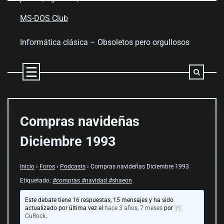
Skip
to
MS-DOS Club
content
Informática clásica – Obsoletos pero orgullosos
Compras navideñas
Diciembre 1993
Inicio
›
Foros
›
Podcasts
›
Compras navideñas Diciembre 1993
Etiquetado:
#compras #navidad #shaeon
Este debate tiene 16 respuestas, 15 mensajes y ha sido
actualizado por última vez el
hace 3 años, 7 meses
por
CuRock
.