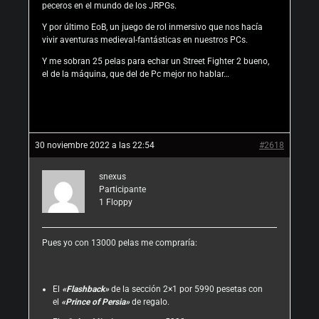
peceros en el mundo de los JRPGs.
Y por último EoB, un juego de rol inmersivo que nos hacía
vivir aventuras medieval-fantásticas en nuestros PCs.
Y me sobran 25 pelas para echar un Street Fighter 2 bueno,
el de la máquina, que del de Pc mejor no hablar…
30 noviembre 2022 a las 22:54
#2618
snexus
Participante
1
Floppy
Pues yo con 13000 pelas me compraría:
El
«Flashback»
de la sección 2×1 por 5990 pesetas con
el
«Prince of Persia»
de regalo.