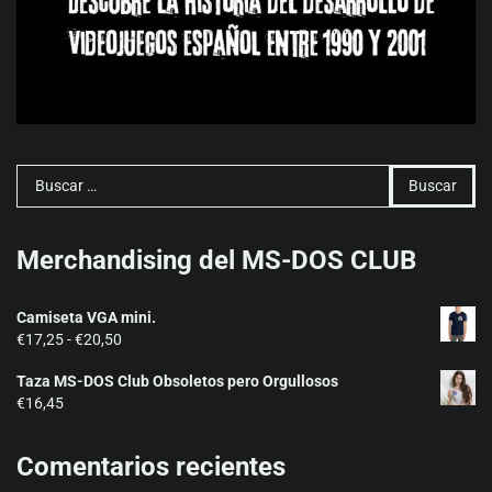
Buscar:
Merchandising del MS-DOS CLUB
Camiseta VGA mini.
Rango
€
17,25
-
€
20,50
de
Taza MS-DOS Club Obsoletos pero Orgullosos
precios:
€
16,45
desde
€17,25
hasta
Comentarios recientes
€20,50