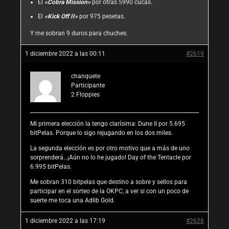
El
«Cobra Mission»
por otras 5990 cucas.
El
«Kick Off II»
por 975 pesetas.
Y me sobran 9 duros para chuches.
1 diciembre 2022 a las 00:11
#2619
chanquete
Participante
2
Floppies
Mi primera elección la tengo clarísima: Dune II por 5.695
bitPelas. Porque lo sigo rejugando en los dos miles.
La segunda elección es por otro motivo que a más de uno
sorprenderá…¡Aún no lo he jugado! Day of the Tentacle por
6.995 bitPelas.
Me sobran 310 bitpelas que destino a sobre y sellos para
participar en el sorteo de la OKPC, a ver si con un poco de
suerte me toca una Adlib Gold.
1 diciembre 2022 a las 17:19
#2628