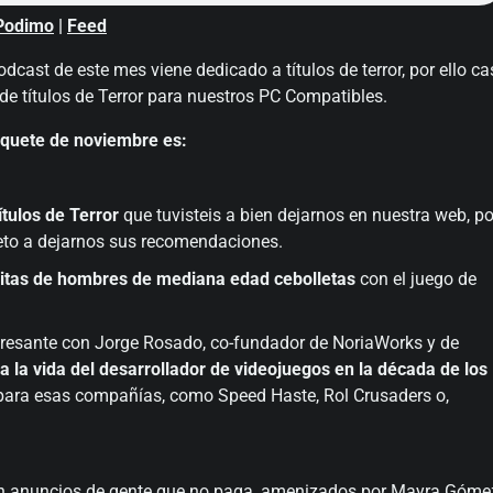
Podimo
|
Feed
ast de este mes viene dedicado a títulos de terror, por ello ca
de títulos de Terror para nuestros PC Compatibles.
isquete de noviembre es:
ítulos de Terror
que tuvisteis a bien dejarnos en nuestra web, po
veto a dejarnos sus recomendaciones.
litas de hombres de mediana edad cebolletas
con el juego de
teresante con Jorge Rosado, co-fundador de NoriaWorks y de
 la vida del desarrollador de videojuegos en la década de los
 para esas compañías, como Speed Haste, Rol Crusaders o,
con anuncios de gente que no paga, amenizados por Mayra Góme