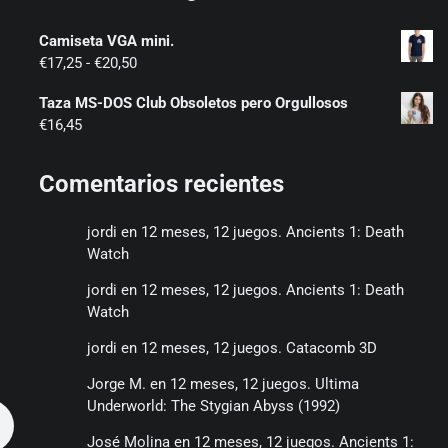
Camiseta VGA mini.
Rango
€
17,25
-
€
20,50
de
Taza MS-DOS Club Obsoletos pero Orgullosos
precios:
€
16,45
desde
€17,25
hasta
Comentarios recientes
€20,50
jordi
en
12 meses, 12 juegos. Ancients 1: Death
Watch
jordi
en
12 meses, 12 juegos. Ancients 1: Death
Watch
jordi
en
12 meses, 12 juegos. Catacomb 3D
Jorge M.
en
12 meses, 12 juegos. Ultima
Underworld: The Stygian Abyss (1992)
José Molina
en
12 meses, 12 juegos. Ancients 1: