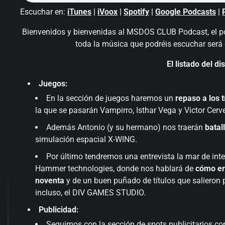
Escuchar en:
iTunes
|
iVoox
|
Spotify
|
Google Podcasts
|
Bienvenidos y bienvenidas al MSDOS CLUB Podcast, el podc
toda la música que podréis escuchar será 
El listado del d
Juegos:
En la sección de juegos haremos un
repaso a los t
la que se pasarán Vampirro, Isthar Vega y Victor Cer
Además Antonio (y su hermano) nos traerán
batal
simulación espacial X-WING.
Por último tendremos una entrevista la mar de in
Hammer technologies, donde nos hablará de
cómo era
noventa
y de un buen puñado de títulos que salieron
incluso, el DIV GAMES STUDIO.
Publicidad:
Seguimos con la sección de spots publicitarios 