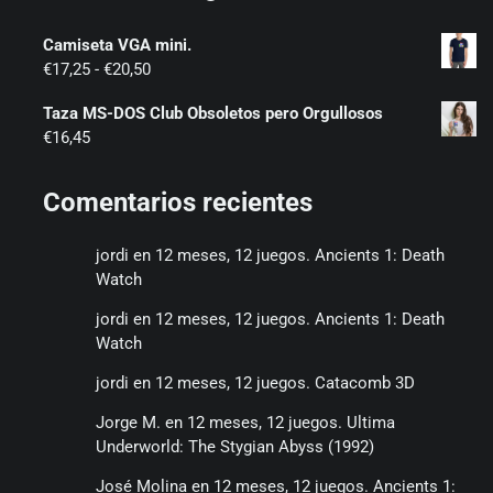
Camiseta VGA mini.
Rango
€
17,25
-
€
20,50
de
Taza MS-DOS Club Obsoletos pero Orgullosos
precios:
€
16,45
desde
€17,25
hasta
Comentarios recientes
€20,50
jordi
en
12 meses, 12 juegos. Ancients 1: Death
Watch
jordi
en
12 meses, 12 juegos. Ancients 1: Death
Watch
jordi
en
12 meses, 12 juegos. Catacomb 3D
Jorge M.
en
12 meses, 12 juegos. Ultima
Underworld: The Stygian Abyss (1992)
José Molina
en
12 meses, 12 juegos. Ancients 1: