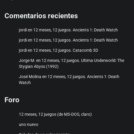
€17,25
hasta
Comentarios recientes
€20,50
jordi
en
12 meses, 12 juegos. Ancients 1: Death Watch
jordi
en
12 meses, 12 juegos. Ancients 1: Death Watch
jordi
en
12 meses, 12 juegos. Catacomb 3D
Jorge M.
en
12 meses, 12 juegos. Ultima Underworld: The
Stygian Abyss (1992)
José Molina
en
12 meses, 12 juegos. Ancients 1: Death
Watch
Foro
12 meses, 12 juegos (de MS-DOS, claro)
uno nuevo