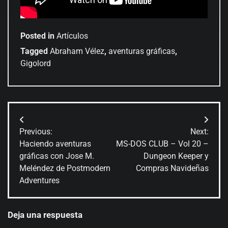
Posted in
Artículos
Tagged
Abraham Vélez
,
aventuras gráficas
,
Gigolord
Navegación
Previous:
Next:
de
Haciendo aventuras
MS-DOS CLUB – Vol 20 –
gráficas con Jose M.
Dungeon Keeper y
entradas
Meléndez de Postmodern
Compras Navideñas
Adventures
Deja una respuesta