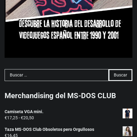
Buscar:
Merchandising del MS-DOS CLUB
Camiseta VGA mini.
Rango
€
17,25
-
€
20,50
de
Taza MS-DOS Club Obsoletos pero Orgullosos
precios:
€
16,45
desde