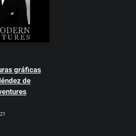
ras gráficas
léndez de
entures
021