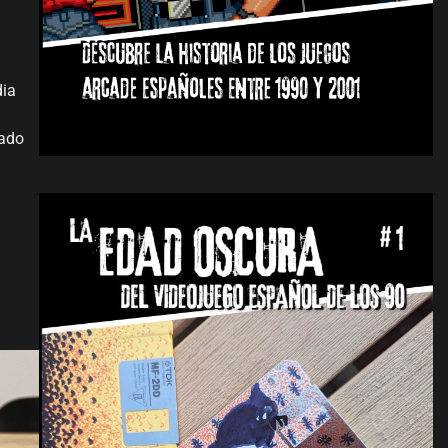
dia
cado