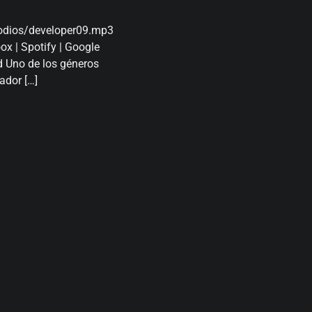
odios/developer09 .mp3
ox | Spotify | Google
d Uno de los géneros
ador […]