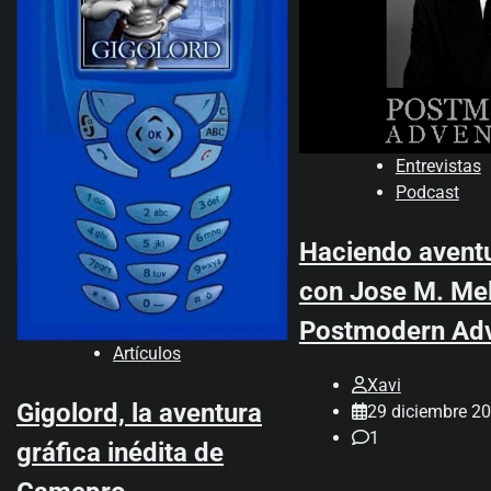
Entrevistas
Podcast
Haciendo aventu
con Jose M. Me
Postmodern Adv
Artículos
Xavi
Gigolord, la aventura
29 diciembre 2
1
gráfica inédita de