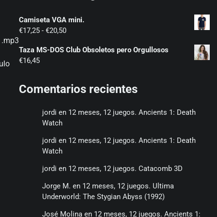
Camiseta VGA mini.
Rango
€
17,25
-
€
20,50
1 .mp3
de
Taza MS-DOS Club Obsoletos pero Orgullosos
precios:
€
16,45
desde
ulo
€17,25
hasta
Comentarios recientes
€20,50
jordi
en
12 meses, 12 juegos. Ancients 1: Death
Watch
jordi
en
12 meses, 12 juegos. Ancients 1: Death
Watch
jordi
en
12 meses, 12 juegos. Catacomb 3D
Jorge M.
en
12 meses, 12 juegos. Ultima
Underworld: The Stygian Abyss (1992)
José Molina
en
12 meses, 12 juegos. Ancients 1: