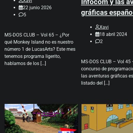
Xavi
Infocom y las a
22 junio 2026
gráficas español
5
Xavi
18 abril 2024
MS-DOS CLUB – Vol 65 – ¿Por
2
qué Monkey Island no es nuestro
número 1 de LucasArts? Este mes
tenemos programa ligerito,
MS-DOS CLUB – Vol 45 
hablamos de los […]
concurso de programació
las aventuras gráficas es
listado del […]