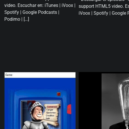
video. Escuchar en: iTunes | iVoox |
support HTML5 video. Es
Spotify | Google Podcasts |
iVoox | Spotify | Google 
Podimo | […]