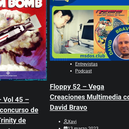
Entrevistas
Podcast
Floppy 52 – Vega
Creaciones Multimedia c
 Vol 45 –
David Bravo
 concurso de
rinity de
Xavi
13 marzo 2023