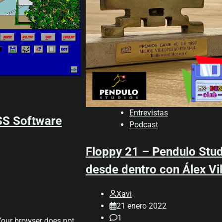
Entrevistas
SS Software
Podcast
Floppy 21 – Pendulo Stu
desde dentro con Álex Vil
Xavi
21 enero 2022
1
our browser does not