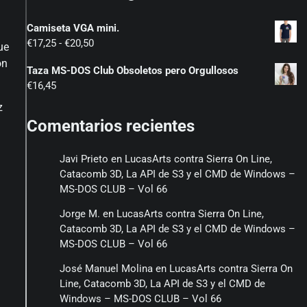
Camiseta VGA mini.
Rango
€
17,25
-
€
20,50
ue
de
on
Taza MS-DOS Club Obsoletos pero Orgullosos
precios:
€
16,45
desde
€17,25
z
hasta
Comentarios recientes
€20,50
Javi Prieto
en
LucasArts contra Sierra On Line,
Catacomb 3D, La API de S3 y el CMD de Windows –
MS-DOS CLUB – Vol 66
Jorge M.
en
LucasArts contra Sierra On Line,
Catacomb 3D, La API de S3 y el CMD de Windows –
MS-DOS CLUB – Vol 66
José Manuel Molina
en
LucasArts contra Sierra On
Line, Catacomb 3D, La API de S3 y el CMD de
Windows – MS-DOS CLUB – Vol 66