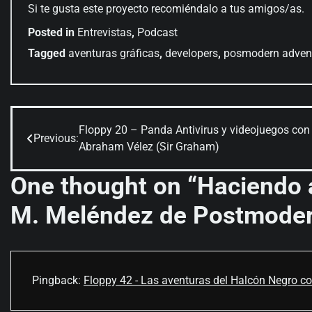
Si te gusta este proyecto recomiéndalo a tus amigos/as.
Posted in
Entrevistas
,
Podcast
Tagged
aventuras gráficas
,
developers
,
posmodern adven
Floppy 20 – Panda Antivirus y videojuegos con
Navegación
Previous:
Abraham Vélez (Sir Graham)
de
One thought on “
Haciendo 
entradas
M. Meléndez de Postmoder
Pingback:
Floppy 42 - Las aventuras del Halcón Negro co