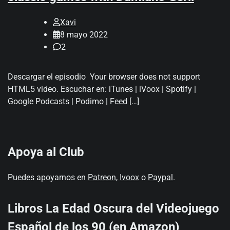
Xavi
8 mayo 2022
2
Descargar el episodio Your browser does not support
HTML5 video. Escuchar en: iTunes | iVoox | Spotify |
Google Podcasts | Podimo | Feed […]
Apoya al Club
Puedes apoyarnos en
Patreon
,
Ivoox
o
Paypal
.
Libros La Edad Oscura del Videojuego
Español de los 90 (en Amazon)