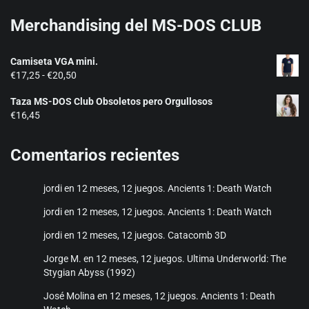
Merchandising del MS-DOS CLUB
Camiseta VGA mini.
Rango
€
17,25
-
€
20,50
de
Taza MS-DOS Club Obsoletos pero Orgullosos
precios:
€
16,45
desde
€17,25
hasta
Comentarios recientes
€20,50
jordi
en
12 meses, 12 juegos. Ancients 1: Death Watch
jordi
en
12 meses, 12 juegos. Ancients 1: Death Watch
jordi
en
12 meses, 12 juegos. Catacomb 3D
Jorge M.
en
12 meses, 12 juegos. Ultima Underworld: The
Stygian Abyss (1992)
José Molina
en
12 meses, 12 juegos. Ancients 1: Death