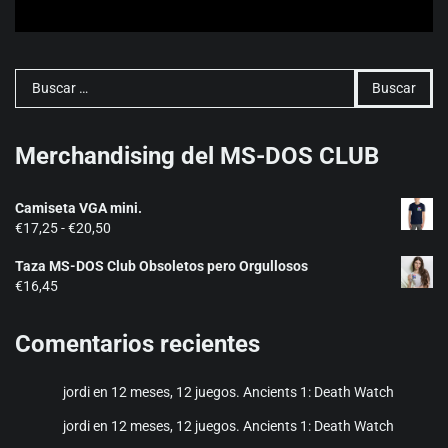
Buscar:
Merchandising del MS-DOS CLUB
Camiseta VGA mini.
Rango
€
17,25
-
€
20,50
de
Taza MS-DOS Club Obsoletos pero Orgullosos
precios:
€
16,45
desde
€17,25
hasta
Comentarios recientes
€20,50
jordi
en
12 meses, 12 juegos. Ancients 1: Death Watch
jordi
en
12 meses, 12 juegos. Ancients 1: Death Watch