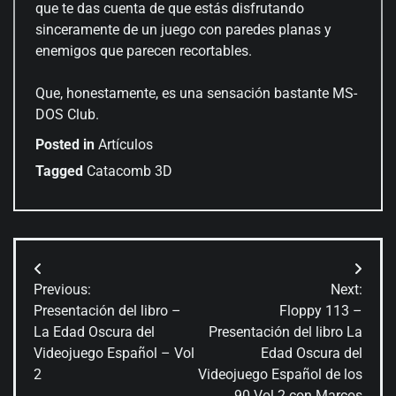
que te das cuenta de que estás disfrutando
sinceramente de un juego con paredes planas y
enemigos que parecen recortables.
Que, honestamente, es una sensación bastante MS-
DOS Club.
Posted in
Artículos
Tagged
Catacomb 3D
Navegación
Previous:
Next:
de
Presentación del libro –
Floppy 113 –
La Edad Oscura del
Presentación del libro La
entradas
Videojuego Español – Vol
Edad Oscura del
2
Videojuego Español de los
90 Vol 2 con Marcos