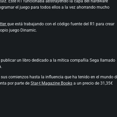
r Ruiz. Este R1 funcionaba abstrayendo la capa del hardware
rogramar el juego para todos ellos a la vez ahorrando mucho
tter
que está trabajando con el código fuente del R1 para crear
ropio juego Dinamic.
 publicar un libro dedicado a la mítica compañía Sega llamado
a.
e sus comienzos hasta la influencia que ha tenido en el mundo d
enta por parte de
Star-t Magazine Books
a un precio de 31,35€