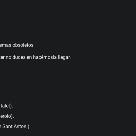
temas obsoletos.
cer no dudes en hacérnosla llegar.
talet).
erolo).
 Sant Antoni).