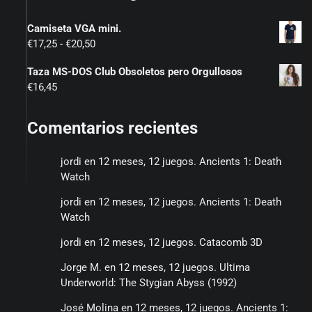
Camiseta VGA mini.
Rango
€
17,25
-
€
20,50
de
Taza MS-DOS Club Obsoletos pero Orgullosos
precios:
€
16,45
desde
€17,25
hasta
Comentarios recientes
€20,50
jordi
en
12 meses, 12 juegos. Ancients 1: Death
Watch
jordi
en
12 meses, 12 juegos. Ancients 1: Death
Watch
jordi
en
12 meses, 12 juegos. Catacomb 3D
Jorge M.
en
12 meses, 12 juegos. Ultima
Underworld: The Stygian Abyss (1992)
José Molina
en
12 meses, 12 juegos. Ancients 1: